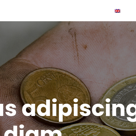
s adipiscin
n diam