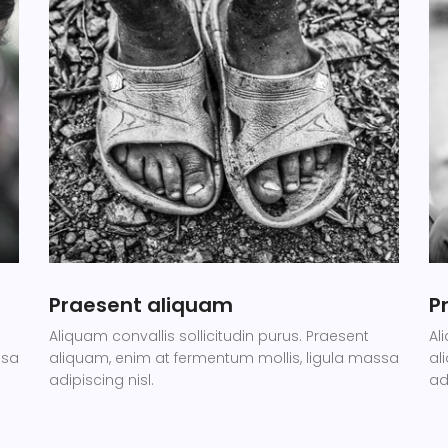
Praesent aliquam
P
Aliquam convallis sollicitudin purus. Praesent
Al
ssa
aliquam, enim at fermentum mollis, ligula massa
al
adipiscing nisl.
ad