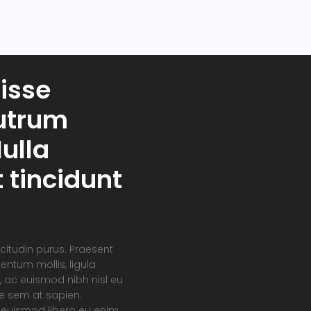
isse
rutrum
ulla
t tincidunt
icitudin purus. Praesent
entum mollis, ligula
, ac euismod nibh nisl eu
te sem at sapien.
 euismod libero eu enim.