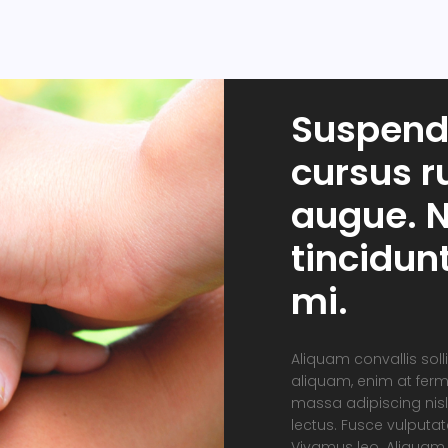
Suspend
cursus 
augue. N
tincidun
mi.
Aliquam convallis soll
aliquam, enim at ferm
massa adipiscing nisl
lectus. Fusce vulputa
Vivamus leo. Aliquam