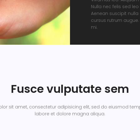
Nulla nec felis sed le
Aenean suscipit nulla 
cursus rutrum augue. N
mi.
Fusce vulputate sem
or sit amet, consectetur adipisicing elit, sed do eiusmod temp
labore et dolore magna aliqua.