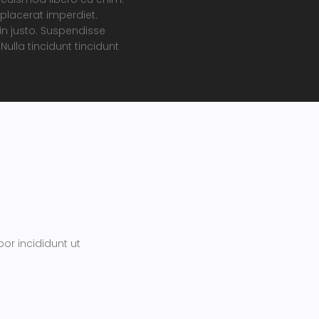
o placerat imperdiet.
in justo. Suspendisse
ulla tincidunt tincidunt
or incididunt ut