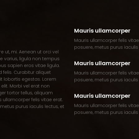
Mauris ullamcorper
Mauris ullamcorper felis vita
posuere, metus purus iaculis l
e ut, mi. Aenean ut orci vel
ce varius, ligula non tempus
Mauris ullamcorper
us sapien eros vitae ligula.
felis. Curabitur aliquet
Mauris ullamcorper felis vita
it lobortis egestas. Lorem
posuere, metus purus iaculis l
lit. Morbi vel erat non
ger tortor tellus, aliquam
Mauris ullamcorper
 ullamcorper felis vitae erat.
Mauris ullamcorper felis vita
etus purus iaculis lectus, et
posuere, metus purus iaculis l